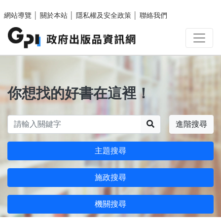
跳至主要內容區塊
網站導覽
│
關於本站
│
隱私權及安全政策
│
聯絡我們
你想找的好書在這裡！
搜尋
進階搜尋
主題搜尋
施政搜尋
機關搜尋