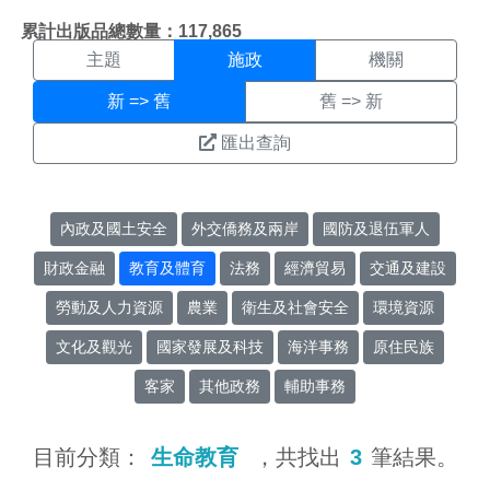
施政搜尋結果頁面
:::
累計出版品總數量：117,865
主題
施政
機關
新 => 舊
舊 => 新
匯出查詢
內政及國土安全
外交僑務及兩岸
國防及退伍軍人
財政金融
教育及體育
法務
經濟貿易
交通及建設
勞動及人力資源
農業
衛生及社會安全
環境資源
文化及觀光
國家發展及科技
海洋事務
原住民族
客家
其他政務
輔助事務
目前分類：
生命教育
，共找出
3
筆結果。