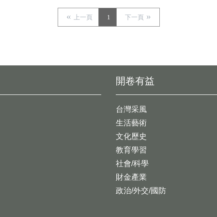
上一頁
1
下一頁
開卷有益
台灣采風
生活藝術
文化歷史
教育學習
社會/科學
財金產業
政治/外交/國防