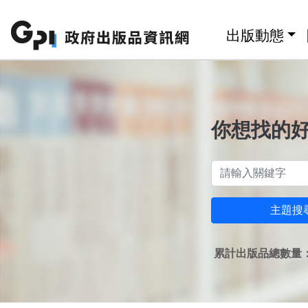
跳至主要內容區塊
:::
出版動態
你想找的
主題搜
累計出版品總數量：1