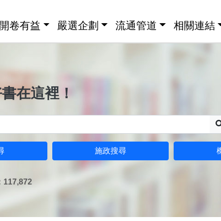
開卷有益
嚴選企劃
流通管道
相關連結
好書在這裡！
尋
施政搜尋
17,872