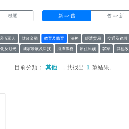
機關
新 => 舊
舊 => 新
退伍軍人
財政金融
教育及體育
法務
經濟貿易
交通及建設
文化及觀光
國家發展及科技
海洋事務
原住民族
客家
其他政
目前分類：
其他
，共找出
1
筆結果。