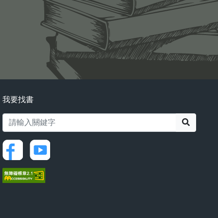
我要找書
搜尋