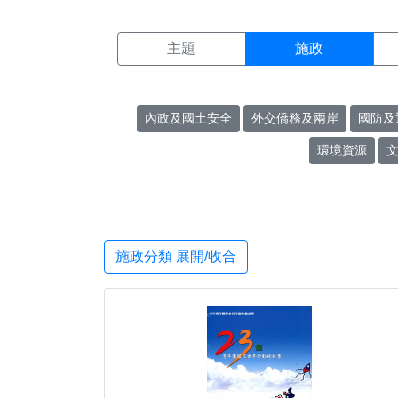
施政搜尋結果頁面
:::
主題
施政
內政及國土安全
外交僑務及兩岸
國防及
環境資源
施政分類 展開/收合