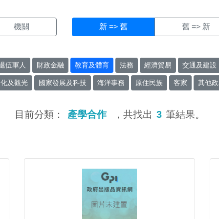
機關
新 => 舊
舊 => 新
退伍軍人
財政金融
教育及體育
法務
經濟貿易
交通及建設
文化及觀光
國家發展及科技
海洋事務
原住民族
客家
其他政
目前分類：
產學合作
，共找出
3
筆結果。