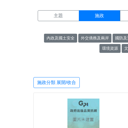
施政搜尋結果頁面
:::
主題
施政
內政及國土安全
外交僑務及兩岸
國防及
環境資源
施政分類 展開/收合