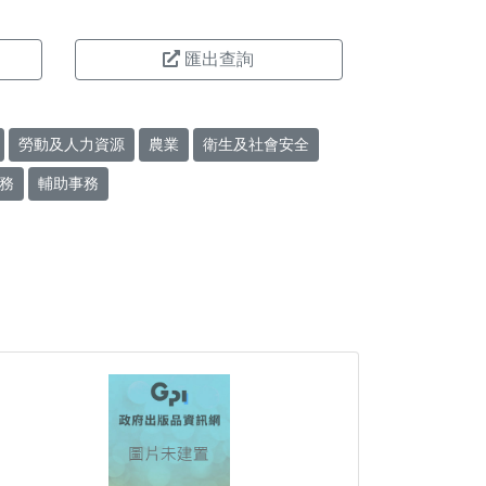
匯出查詢
勞動及人力資源
農業
衛生及社會安全
務
輔助事務