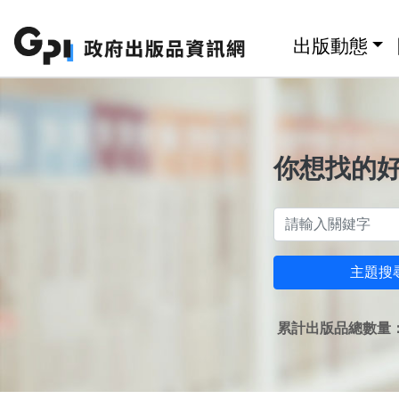
跳至主要內容區塊
:::
出版動態
你想找的
主題搜
累計出版品總數量：1