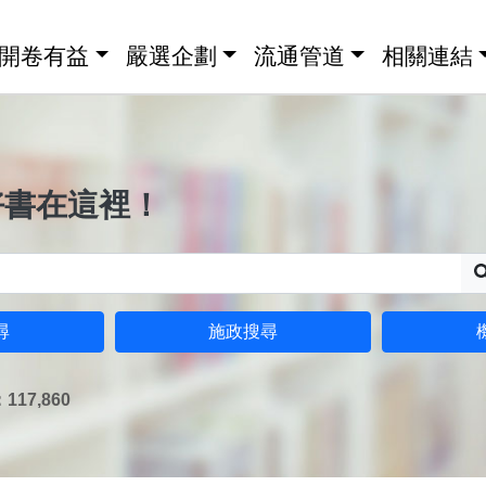
開卷有益
嚴選企劃
流通管道
相關連結
好書在這裡！
尋
施政搜尋
17,860