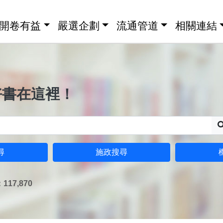
開卷有益
嚴選企劃
流通管道
相關連結
好書在這裡！
尋
施政搜尋
17,870