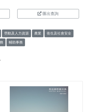
匯出查詢
勞動及人力資源
農業
衛生及社會安全
務
輔助事務
。