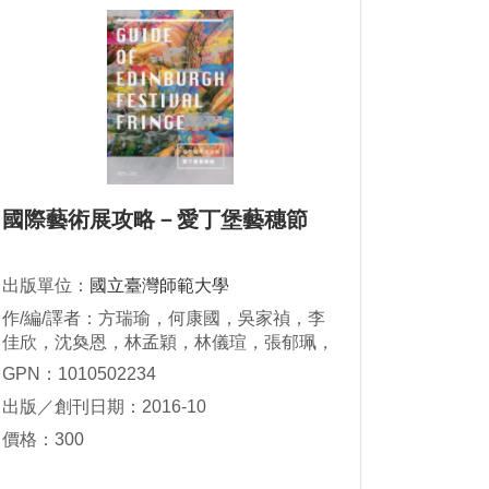
國際藝術展攻略－愛丁堡藝穗節
出版單位：
國立臺灣師範大學
作/編/譯者：方瑞瑜，何康國，吳家禎，李
佳欣，沈奐恩，林孟穎，林儀瑄，張郁珮，
黃郁琁，謝雲麒
GPN：1010502234
出版／創刊日期：2016-10
價格：300