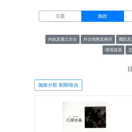
施政搜尋結果頁面
:::
主題
施政
內政及國土安全
外交僑務及兩岸
國防及
環境資源
施政分類 展開/收合