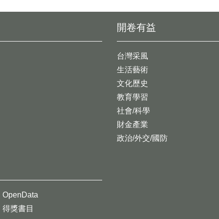
開卷有益
台灣采風
生活藝術
文化歷史
教育學習
社會/科學
財金產業
政治/外交/國防
OpenData
得獎書目