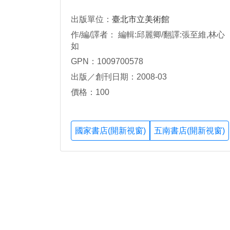
出版單位：
臺北市立美術館
作/編/譯者： 編輯:邱麗卿/翻譯:張至維,林心
如
GPN：1009700578
出版／創刊日期：2008-03
價格：100
國家書店(開新視窗)
五南書店(開新視窗)