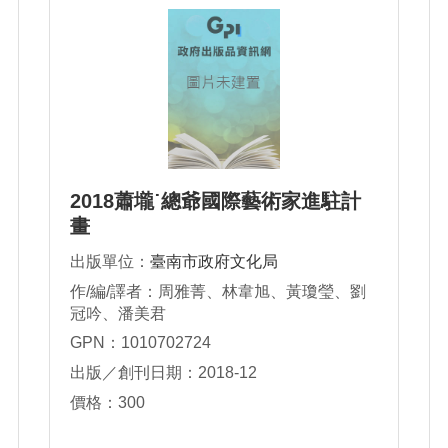
2018蕭壠˙總爺國際藝術家進駐計
畫
出版單位：
臺南市政府文化局
作/編/譯者：周雅菁、林韋旭、黃瓊瑩、劉
冠吟、潘美君
GPN：1010702724
出版／創刊日期：2018-12
價格：300