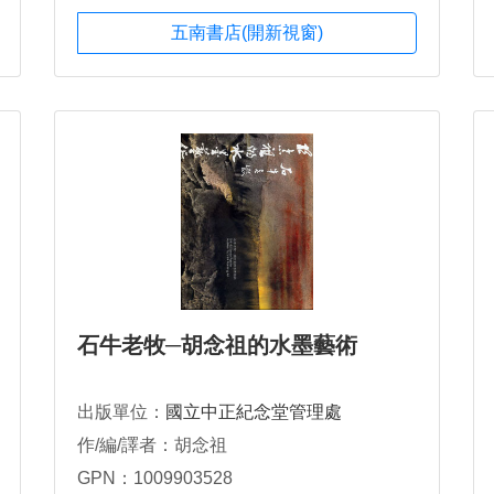
五南書店(開新視窗)
石牛老牧─胡念祖的水墨藝術
出版單位：
國立中正紀念堂管理處
作/編/譯者：胡念祖
GPN：1009903528