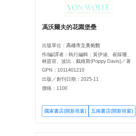
馮沃爾夫的花園堡壘
出版單位：
高雄市立美術館
作/編/譯者：執行編輯：黃伊涵、崔綵珊、
林莛容、波比．戴維斯(Poppy Davis)／著
作：崔綵珊、黃伊涵、金恬綺、張瑜真、楊
GPN：1011401210
詠如、吳慧芳、林莛容、李明軒、黃日涵、
出版／創刊日期：2025-11
波比．戴維斯(Poppy Davis)／譯者：韞藝
術工作室、黃亮融
價格：1100
國家書店(開新視窗)
五南書店(開新視窗)