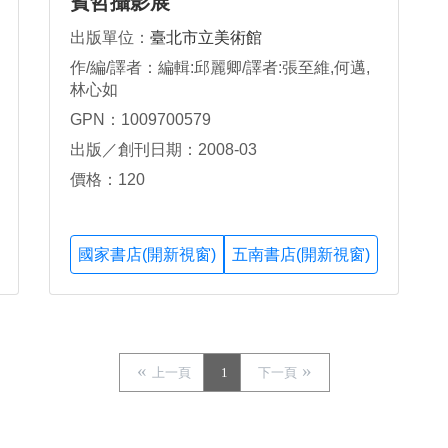
賓哲攝影展
出版單位：
臺北市立美術館
作/編/譯者：編輯:邱麗卿/譯者:張至維,何邁,
林心如
GPN：1009700579
出版／創刊日期：2008-03
價格：120
國家書店(開新視窗)
五南書店(開新視窗)
上一頁
1
下一頁