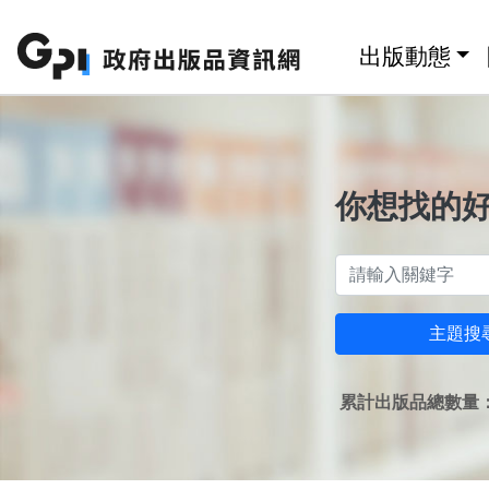
跳至主要內容區塊
:::
出版動態
你想找的
主題搜
累計出版品總數量：1