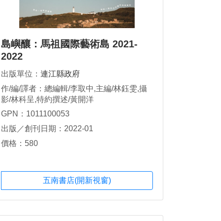
島嶼釀：馬祖國際藝術島 2021-
2022
出版單位：
連江縣政府
作/編/譯者：總編輯/李取中,主編/林鈺雯,攝
影/林科呈,特約撰述/黃開洋
GPN：1011100053
出版／創刊日期：2022-01
價格：580
五南書店(開新視窗)