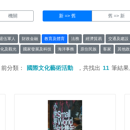
機關
新 => 舊
舊 => 新
退伍軍人
財政金融
教育及體育
法務
經濟貿易
交通及建設
文化及觀光
國家發展及科技
海洋事務
原住民族
客家
其他政
目前分類：
國際文化藝術活動
，共找出
11
筆結果