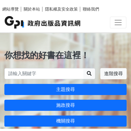
跳至主要內容區塊
網站導覽
│
關於本站
│
隱私權及安全政策
│
聯絡我們
你想找的好書在這裡！
搜尋
進階搜尋
主題搜尋
施政搜尋
機關搜尋