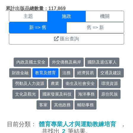
施政搜尋結果頁面
:::
累計出版品總數量：117,869
主題
施政
機關
新 => 舊
舊 => 新
匯出查詢
內政及國土安全
外交僑務及兩岸
國防及退伍軍人
財政金融
教育及體育
法務
經濟貿易
交通及建設
勞動及人力資源
農業
衛生及社會安全
環境資源
文化及觀光
國家發展及科技
海洋事務
原住民族
客家
其他政務
輔助事務
目前分類：
體育專業人才與運動教練培育
，
共找出
2
筆結果。