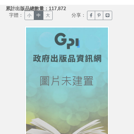
:::
累計出版品總數量：117,872
字體：
分享：
臉書分享(另開新視窗)
噗浪分享(另開新視
Line分享(另
小
中
大