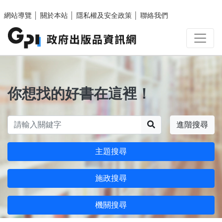
跳至主要內容區塊
網站導覽
│
關於本站
│
隱私權及安全政策
│
聯絡我們
你想找的好書在這裡！
搜尋
進階搜尋
主題搜尋
施政搜尋
機關搜尋