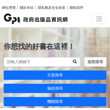
跳至主要內容區塊
網站導覽
│
關於本站
│
隱私權及安全政策
│
聯絡我們
你想找的好書在這裡！
搜尋
進階搜尋
主題搜尋
施政搜尋
機關搜尋