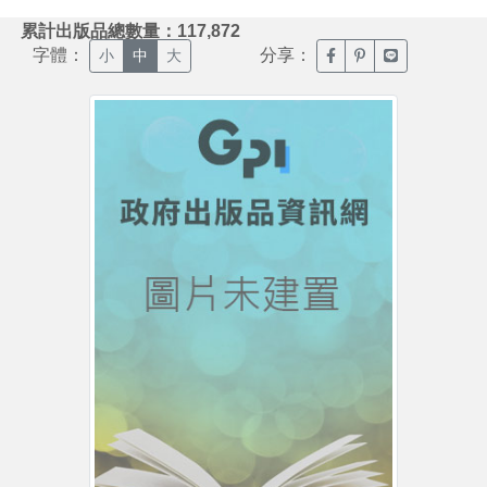
:::
累計出版品總數量：117,872
字體：
分享：
臉書分享(另開新視窗)
噗浪分享(另開新視
Line分享(另
小
中
大