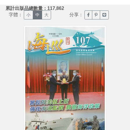
:::
累計出版品總數量：117,862
字體：
分享：
臉書分享(另開新視窗)
噗浪分享(另開新視
Line分享(另
小
中
大