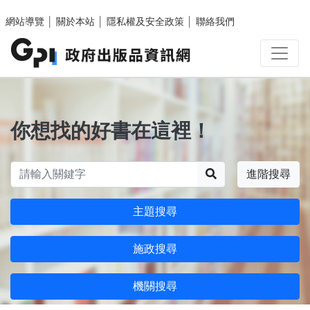
跳至主要內容區塊
網站導覽
│
關於本站
│
隱私權及安全政策
│
聯絡我們
你想找的好書在這裡！
搜尋
進階搜尋
主題搜尋
施政搜尋
機關搜尋