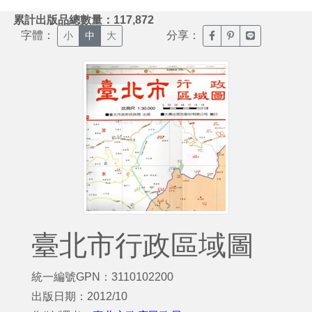
:::
累計出版品總數量：117,872
字體：
分享：
臉書分享(另開新視窗)
噗浪分享(另開新視
Line分享(另
小
中
大
臺北市行政區域圖
統一編號GPN：3110102200
出版日期：2012/10