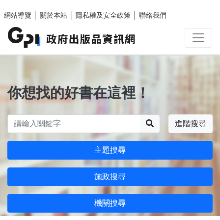
跳至主要內容區塊
網站導覽
│
關於本站
│
隱私權及安全政策
│
聯絡我們
你想找的好書在這裡！
搜尋
進階搜尋
主題搜尋
施政搜尋
機關搜尋