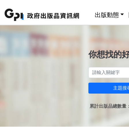
跳至主要內容區塊
:::
出版動態
你想找的
主題搜
累計出版品總數量：1