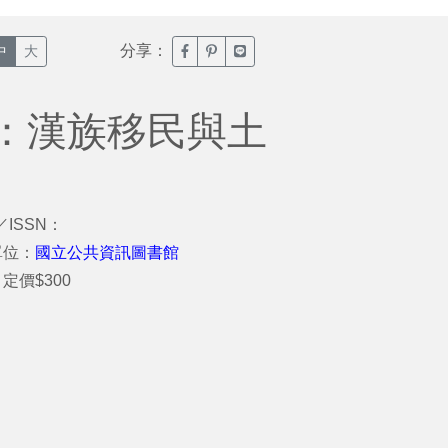
分享：
臉書分享(另開新視窗)
噗浪分享(另開新視窗)
Line分享(另開新視窗)
中
大
：漢族移民與土
／ISSN：
單位：
國立公共資訊圖書館
定價$300