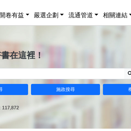
開卷有益
嚴選企劃
流通管道
相關連結
好書在這裡！
尋
施政搜尋
17,872