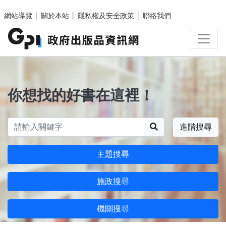
跳至主要內容區塊
網站導覽
│
關於本站
│
隱私權及安全政策
│
聯絡我們
你想找的好書在這裡！
搜尋
進階搜尋
主題搜尋
施政搜尋
機關搜尋