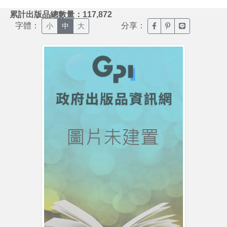
:::
累計出版品總數量：117,872
字體：
分享：
臉書分享(另開新視窗)
噗浪分享(另開新視
Line分享(另
小
中
大