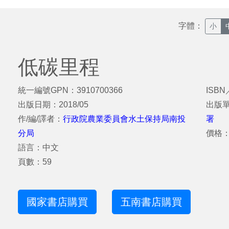
字體：
小
低碳里程
統一編號GPN：3910700366
ISBN
出版日期：2018/05
出版
作/編/譯者：
行政院農業委員會水土保持局南投
署
分局
價格：
語言：中文
頁數：59
國家書店購買
五南書店購買