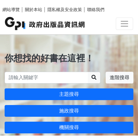
跳至主要內容區塊
網站導覽
│
關於本站
│
隱私權及安全政策
│
聯絡我們
你想找的好書在這裡！
搜尋
進階搜尋
主題搜尋
施政搜尋
機關搜尋