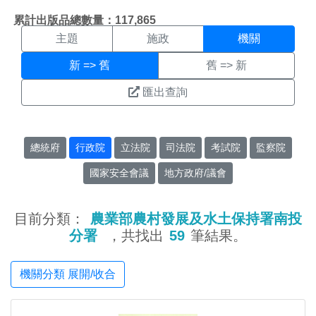
機關搜尋結果頁面
:::
累計出版品總數量：117,865
主題
施政
機關
新 => 舊
舊 => 新
匯出查詢
總統府
行政院
立法院
司法院
考試院
監察院
國家安全會議
地方政府/議會
目前分類：
農業部農村發展及水土保持署南投
分署
，共找出
59
筆結果。
機關分類 展開/收合