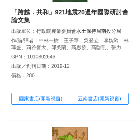
「跨越．共和」921地震20週年國際研討會
論文集
出版單位：
行政院農業委員會水土保持局南投分局
作/編/譯者：中林一樹、王子華、吳登立、李婉玲、林
琮盛、苅谷智大、邱美蘭、高思發、高臨凱、張力
亞、張國遠、陳亮全、陳怡資、陳皆儒、陳美惠、彭
GPN：1010802646
國棟、菊川穣、菊池広人、黃彥宜、廖嘉展、黎俊
出版／創刊日期：2019-12
奇、澤田雅浩、謝志誠、顏新珠
價格：280
國家書店(開新視窗)
五南書店(開新視窗)