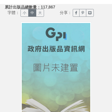
:::
累計出版品總數量：117,867
字體：
分享：
臉書分享(另開新視窗)
噗浪分享(另開新視
Line分享(另
小
中
大