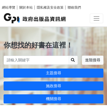
跳至主要內容區塊
網站導覽
│
關於本站
│
隱私權及安全政策
│
聯絡我們
你想找的好書在這裡！
搜尋
進階搜尋
主題搜尋
施政搜尋
機關搜尋