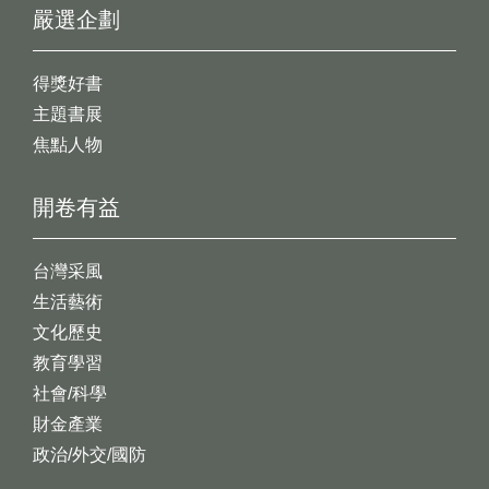
嚴選企劃
得獎好書
主題書展
焦點人物
開卷有益
台灣采風
生活藝術
文化歷史
教育學習
社會/科學
財金產業
政治/外交/國防