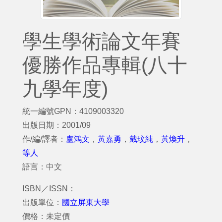
學生學術論文年賽
優勝作品專輯(八十
九學年度)
統一編號GPN：4109003320
出版日期：2001/09
作/編/譯者：
盧鴻文
，
黃嘉勇
，
戴玟純
，
黃煥升
，
等人
語言：中文
ISBN／ISSN：
出版單位：
國立屏東大學
價格：未定價