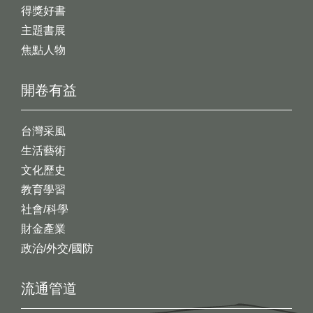
得獎好書
主題書展
焦點人物
開卷有益
台灣采風
生活藝術
文化歷史
教育學習
社會/科學
財金產業
政治/外交/國防
流通管道