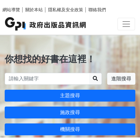
跳至主要內容區塊
網站導覽
│
關於本站
│
隱私權及安全政策
│
聯絡我們
你想找的好書在這裡！
搜尋
進階搜尋
主題搜尋
施政搜尋
機關搜尋