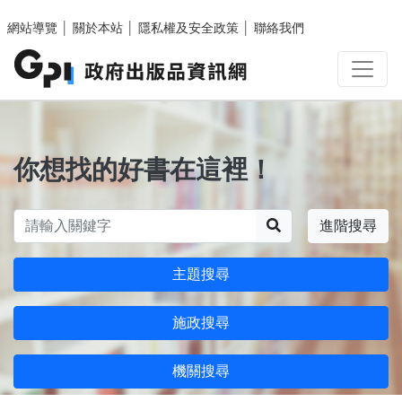
跳至主要內容區塊
網站導覽
│
關於本站
│
隱私權及安全政策
│
聯絡我們
你想找的好書在這裡！
搜尋
進階搜尋
主題搜尋
施政搜尋
機關搜尋