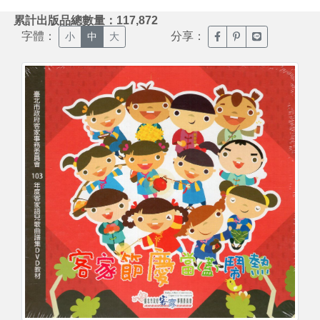
:::
累計出版品總數量：117,872
字體：
分享：
臉書分享(另開新視窗)
噗浪分享(另開新視
Line分享(另
小
中
大