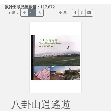
:::
累計出版品總數量：117,872
字體：
分享：
臉書分享(另開新視窗)
噗浪分享(另開新視
Line分享(另
小
中
大
八卦山逍遙遊