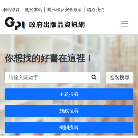
跳至主要內容區塊
網站導覽
│
關於本站
│
隱私權及安全政策
│
聯絡我們
你想找的好書在這裡！
搜尋
進階搜尋
主題搜尋
施政搜尋
機關搜尋