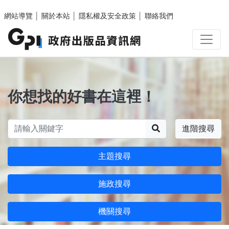
跳至主要內容區塊
網站導覽
│
關於本站
│
隱私權及安全政策
│
聯絡我們
你想找的好書在這裡！
搜尋
進階搜尋
主題搜尋
施政搜尋
機關搜尋