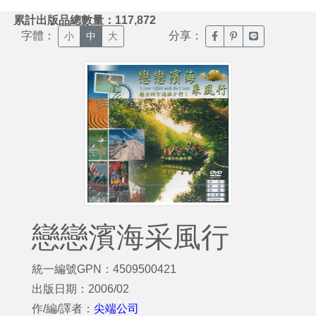
:::
累計出版品總數量：117,872
字體：
分享：
臉書分享(另開新視窗)
噗浪分享(另開新視
Line分享(另
小
中
大
戀戀濱海采風行
統一編號GPN：4509500421
出版日期：2006/02
作/編/譯者：
尖端公司