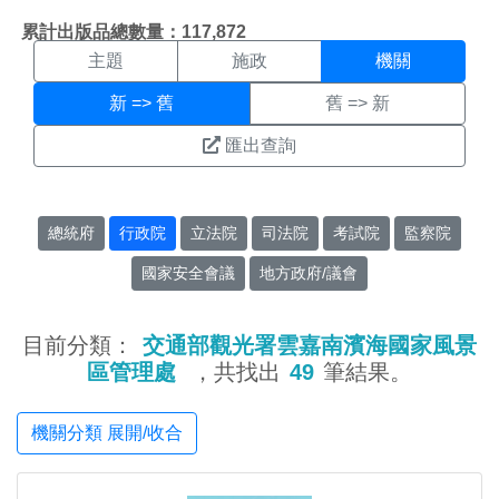
機關搜尋結果頁面
:::
累計出版品總數量：117,872
主題
施政
機關
新 => 舊
舊 => 新
匯出查詢
總統府
行政院
立法院
司法院
考試院
監察院
國家安全會議
地方政府/議會
目前分類：
交通部觀光署雲嘉南濱海國家風景
區管理處
，共找出
49
筆結果。
機關分類 展開/收合