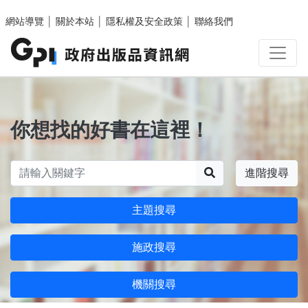
跳至主要內容區塊
網站導覽
│
關於本站
│
隱私權及安全政策
│
聯絡我們
你想找的好書在這裡！
搜尋
進階搜尋
主題搜尋
施政搜尋
機關搜尋