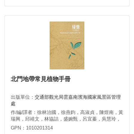
北門地帶常見植物手冊
出版單位：
交通部觀光局雲嘉南濱海國家風景區管理
處
作/編/譯者：徐林治國，徐燕鈞，高淑貞，陳煜南，黃
瑞興，邱靖文，林協詰，盛婉甄，呂宜蓁，吳慧玲，
林茂森，蔡麗香，張太明，李繡如，吳盛崑，吳宗
GPN：1010201314
青，蔡宜育，王美欣，邱榮杰，莊鴻濱，丁玲琍，蔡