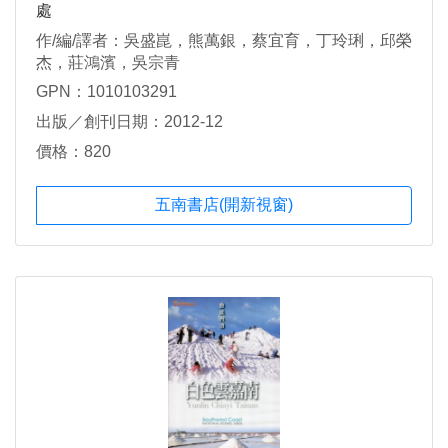
處
作/編/譯者：吳盛崑，熊萬銀，蔡宜育，丁玲琍，邱榮
杰，莊鴻濱，吳宗青
GPN：1010103291
出版／創刊日期：2012-12
價格：820
五南書店(開新視窗)