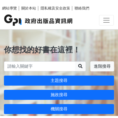
跳至主要內容區塊
網站導覽
│
關於本站
│
隱私權及安全政策
│
聯絡我們
你想找的好書在這裡！
搜尋
進階搜尋
主題搜尋
施政搜尋
機關搜尋