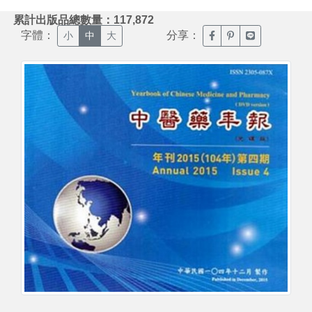
:::
累計出版品總數量：117,872
字體：
分享：
臉書分享(另開新視窗)
噗浪分享(另開新視
Line分享(另
小
中
大