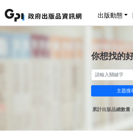
跳至主要內容區塊
:::
出版動態
你想找的
主題搜
累計出版品總數量：1