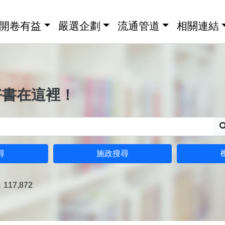
開卷有益
嚴選企劃
流通管道
相關連結
好書在這裡！
尋
施政搜尋
17,872