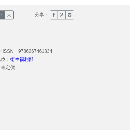
分享：
臉書分享(另開新視窗)
噗浪分享(另開新視窗)
Line分享(另開新視窗)
中
大
／ISSN：9786267461334
單位：
衛生福利部
：未定價