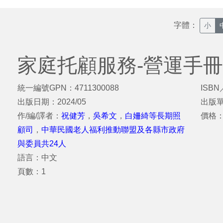
字體：
小
家庭托顧服務-營運手冊
統一編號GPN：4711300088
ISBN
出版日期：2024/05
出版
作/編/譯者：
祝健芳
，
吳希文
，
白姍綺等長期照
價格
顧司
，
中華民國老人福利推動聯盟及各縣市政府
與委員共24人
語言：中文
頁數：1