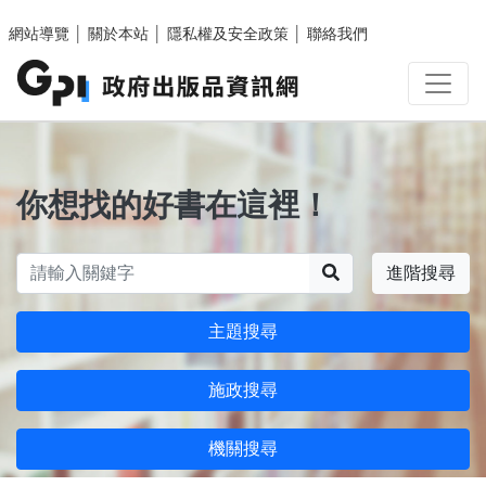
跳至主要內容區塊
網站導覽
│
關於本站
│
隱私權及安全政策
│
聯絡我們
你想找的好書在這裡！
搜尋
進階搜尋
主題搜尋
施政搜尋
機關搜尋