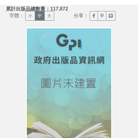
:::
累計出版品總數量：117,872
字體：
分享：
臉書分享(另開新視窗)
噗浪分享(另開新視
Line分享(另
小
中
大