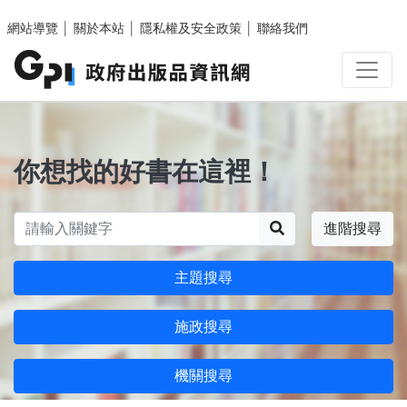
跳至主要內容區塊
網站導覽
│
關於本站
│
隱私權及安全政策
│
聯絡我們
你想找的好書在這裡！
搜尋
進階搜尋
主題搜尋
施政搜尋
機關搜尋