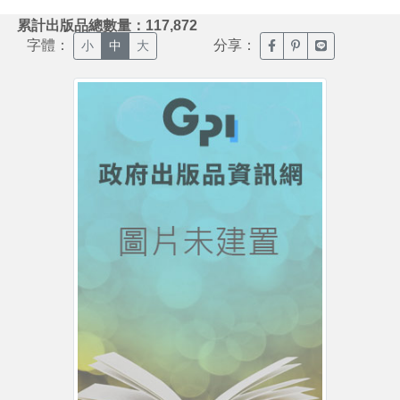
:::
累計出版品總數量：117,872
字體：
分享：
臉書分享(另開新視窗)
噗浪分享(另開新視
Line分享(另
小
中
大