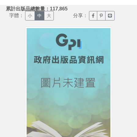
:::
累計出版品總數量：117,865
字體：
分享：
臉書分享(另開新視窗)
噗浪分享(另開新視
Line分享(另
小
中
大