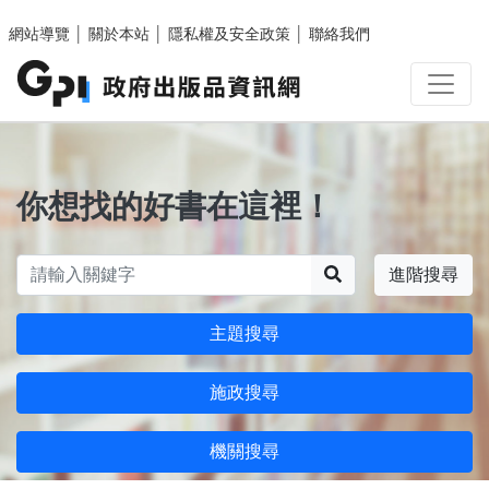
跳至主要內容區塊
網站導覽
│
關於本站
│
隱私權及安全政策
│
聯絡我們
你想找的好書在這裡！
搜尋
進階搜尋
主題搜尋
施政搜尋
機關搜尋