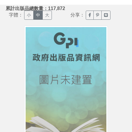
:::
累計出版品總數量：117,872
字體：
分享：
臉書分享(另開新視窗)
噗浪分享(另開新視
Line分享(另
小
中
大