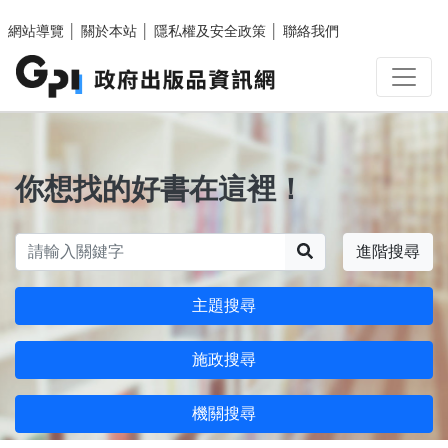
跳至主要內容區塊
網站導覽
│
關於本站
│
隱私權及安全政策
│
聯絡我們
你想找的好書在這裡！
搜尋
進階搜尋
主題搜尋
施政搜尋
機關搜尋