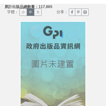
:::
累計出版品總數量：117,865
字體：
分享：
臉書分享(另開新視窗)
噗浪分享(另開新視
Line分享(另
小
中
大