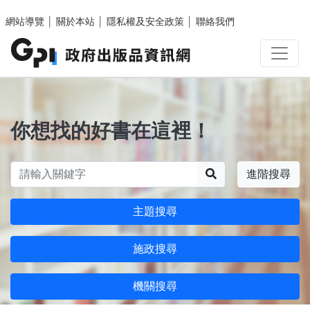
跳至主要內容區塊
網站導覽
│
關於本站
│
隱私權及安全政策
│
聯絡我們
你想找的好書在這裡！
搜尋
進階搜尋
主題搜尋
施政搜尋
機關搜尋