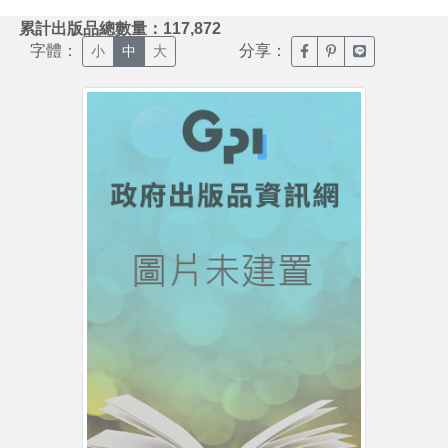
:::
累計出版品總數量：117,872
字體：
分享：
臉書分享(另開新視窗)
噗浪分享(另開新視
Line分享(另
小
中
大