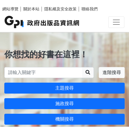
跳至主要內容區塊
網站導覽
│
關於本站
│
隱私權及安全政策
│
聯絡我們
你想找的好書在這裡！
搜尋
進階搜尋
主題搜尋
施政搜尋
機關搜尋