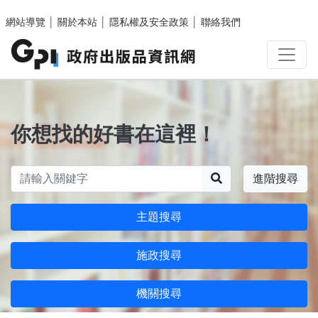
跳至主要內容區塊
網站導覽
│
關於本站
│
隱私權及安全政策
│
聯絡我們
你想找的好書在這裡！
搜尋
進階搜尋
主題搜尋
施政搜尋
機關搜尋