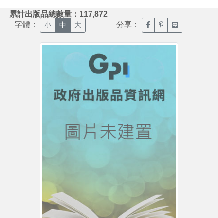
:::
累計出版品總數量：117,872
字體：
分享：
臉書分享(另開新視窗)
噗浪分享(另開新視
Line分享(另
小
中
大