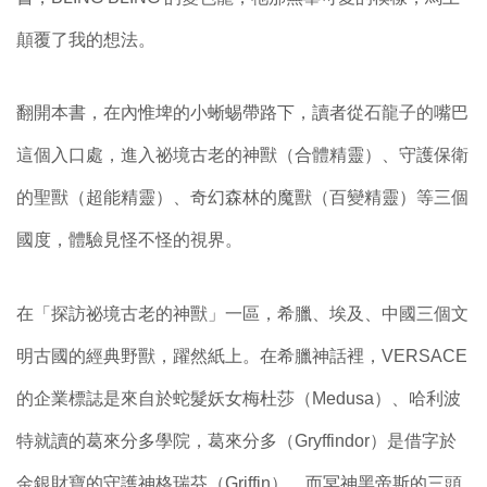
顛覆了我的想法。
翻開本書，在內惟埤的小蜥蜴帶路下，讀者從石龍子的嘴巴
這個入口處，進入祕境古老的神獸（合體精靈）、守護保衛
的聖獸（超能精靈）、奇幻森林的魔獸（百變精靈）等三個
國度，體驗見怪不怪的視界。
在「探訪祕境古老的神獸」一區，希臘、埃及、中國三個文
明古國的經典野獸，躍然紙上。在希臘神話裡，VERSACE
的企業標誌是來自於蛇髮妖女梅杜莎（Medusa）、哈利波
特就讀的葛來分多學院，葛來分多（Gryffindor）是借字於
金銀財寶的守護神格瑞芬（Griffin），而冥神黑帝斯的三頭