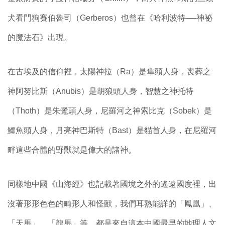
犬看門狗賽伯魯司（Gerberos）也曾在《哈利波特──神祕
的魔法石》出現。
在古埃及的信仰裡，太陽神拉（Ra）是隼頭人身，喪葬之
神阿努比斯（Anubis）是胡狼頭人身，智慧之神托特
（Thoth）是朱鷺頭人身，尼羅河之神索比克（Sobek）是
鱷魚頭人身，月亮神巴斯特（Bast）是貓首人身，在尼羅河
畔這些合體的野獸就是偉大的諸神。
同樣地中國《山海經》也記載著國境之外的遙遠國度裡，出
沒著形形色色的畸形人和怪獸，我們耳熟能詳的「鳳凰」、
「天馬」、「龍馬」等，都是來自這本中國最早的地理人文