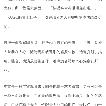
大麥丁與一隻靈犬萊西」、「快樂時會有毛毛兔出現」、
「KUSO彩虹七仙子」，引導讀者進入歡樂與情境的想像空
間。
最後一個隱藏國度是「釋放內心最真的野獸」，「獸」是被
人豢養在人心、隨時現身或遁形的虛擬生物，透過拼組、描
繪、聲音、表演及藝術創作，引導讀者釋放內心深處的野
獸。
本書是一冊展覽導覽書，同是也是一本遊戲書，更有可能是
一種文創發想書。在動畫的世界裡，怪獸不再是可怕的代名
詞，口袋怪獸皮卡丘、怪獸電力公司的毛怪、大眼仔、迪士