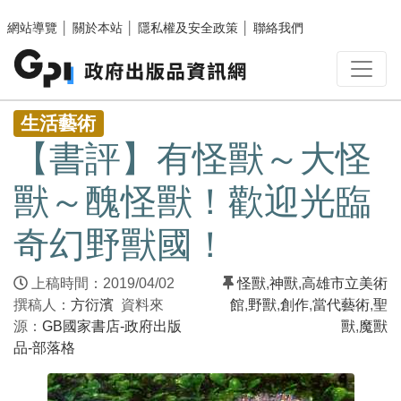
跳至主要內容區塊
網站導覽
│
關於本站
│
隱私權及安全政策
│
聯絡我們
:::
生活藝術
【書評】有怪獸～大怪
獸～醜怪獸！歡迎光臨
奇幻野獸國！
上稿時間：2019/04/02
怪獸
,
神獸
,
高雄市立美術
撰稿人：
方衍濱
資料來
館
,
野獸
,
創作
,
當代藝術
,
聖
源：
GB國家書店-政府出版
獸
,
魔獸
品-部落格