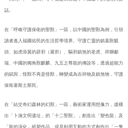
誌。
在「呼喚守護保衛的聖獸」一區，以中國的聖獸為例，引領
讀者進入福國佑民的生活哲學境界。守護亡靈的鎮墓獸魌
頭、如虎添翼的辟邪（避邪）、驅邪鎮煞的老虎、祥獅獻
瑞、中國的獨角獸麒麟、九五之尊龍的傳說等，透過超能力
的賦與，怪獸不再是怪獸，轉變成為吉祥物及鎮煞物，守護
保衛著斯土斯民。
在「結交奇幻森林的幻獸」一區，藝術家運用想像力，虛構
出「卜湳文明遺址」的「十二聖獸」，創造出「變色龍」及
「龍的演化」紙塑作品，或是利用互動的方式創作出「一隻