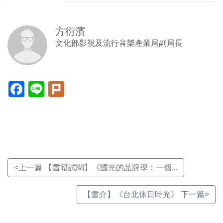
方衍濱
文化部影視及流行音樂產業局副局長
Facebook(另
Line(另
Plurk(另
開
開
開
新
新
新
視
視
視
窗)
窗)
窗)
<上一篇 【書籍試閱】《國光的品牌學：一個...
【書介】《台北休日時光》 下一篇>