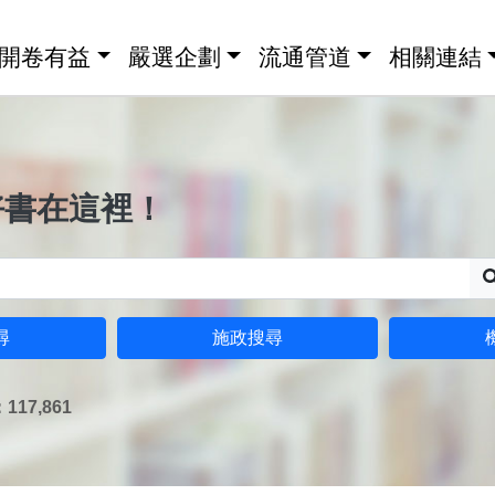
開卷有益
嚴選企劃
流通管道
相關連結
好書在這裡！
尋
施政搜尋
17,861