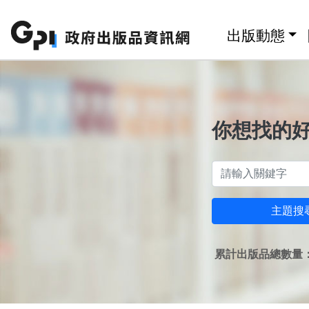
跳至主要內容區塊
:::
出版動態
你想找的
主題搜
累計出版品總數量：1