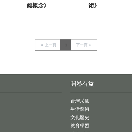
鍵概念》
術》
上一頁
1
下一頁
開卷有益
台灣采風
生活藝術
文化歷史
教育學習