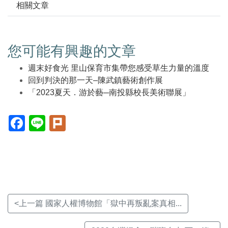
相關文章
您可能有興趣的文章
週末好食光 里山保育市集帶您感受草生力量的溫度
回到判決的那一天–陳武鎮藝術創作展
「2023夏天．游於藝─南投縣校長美術聯展」
Facebook(另
Line(另
Plurk(另
開
開
開
新
新
新
視
視
視
窗)
窗)
窗)
<上一篇 國家人權博物館「獄中再叛亂案真相...