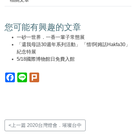
您可能有興趣的文章
一砂一世界．一香一輩子常態展
「還我母語30週年系列活動」 「惜!阿姆話Hakfa30」
紀念特展
5/18國際博物館日免費入館
Facebook(另
Line(另
Plurk(另
開
開
開
新
新
新
視
視
視
窗)
窗)
窗)
<上一篇 2020台灣燈會．璀璨台中