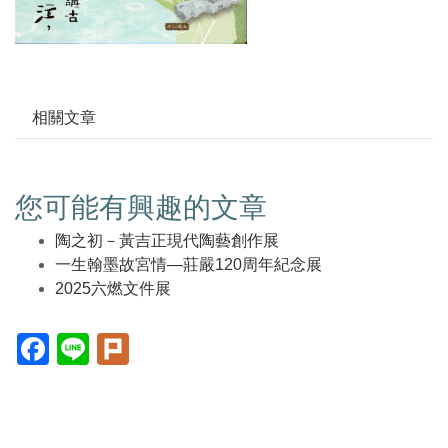
相關文章
您可能有興趣的文章
陶之初－黃吉正現代陶藝創作展
一生翰墨故宮情—莊嚴120周年紀念展
2025六燃文件展
Facebook(另
Line(另
Plurk(另
開
開
開
新
新
新
視
視
視
窗)
窗)
窗)