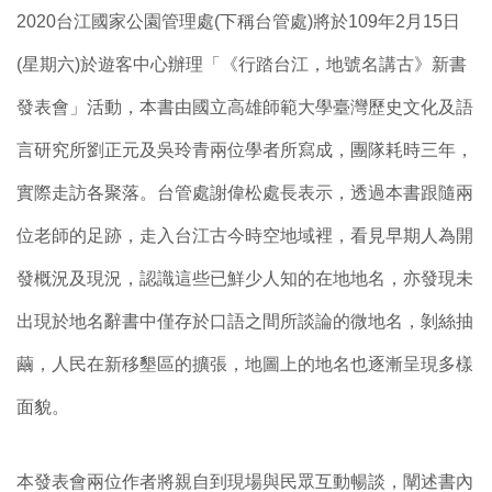
2020
台江國家公園管理處(下稱台管處)將於109年2月15日
(星期六)於遊客中心辦理「《行踏台江，地號名講古》新書
發表會」活動，本書由國立高雄師範大學臺灣歷史文化及語
言研究所劉正元及吳玲青兩位學者所寫成，團隊耗時三年，
實際走訪各聚落。台管處謝偉松處長表示，透過本書跟隨兩
位老師的足跡，走入台江古今時空地域裡，看見早期人為開
發概況及現況，認識這些已鮮少人知的在地地名，亦發現未
出現於地名辭書中僅存於口語之間所談論的微地名，剝絲抽
繭，人民在新移墾區的擴張，地圖上的地名也逐漸呈現多樣
面貌。
本發表會兩位作者將親自到現場與民眾互動暢談，闡述書內