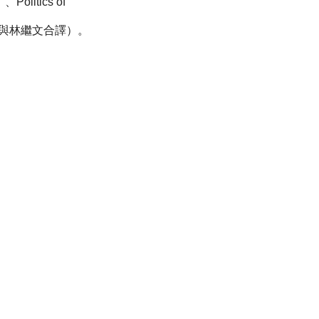
tics of
慶著，與林繼文合譯）。