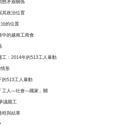
動態矛盾關係
與其政治位置
政治的位置
商中的越南工商會
係
工：2014年的513工人暴動
的情形
的513工人暴動
「工人—社會—國家」關
金爭議罷工
過程與結果
？