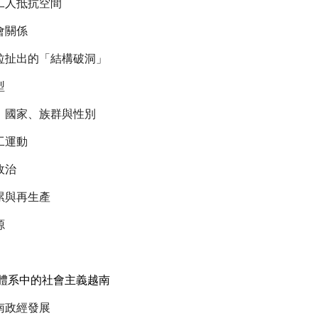
工人抵抗空間
會關係
拉扯出的「結構破洞」
型
：國家、族群與性別
工運動
政治
累與再生產
源
義體系中的社會主義越南
南政經發展