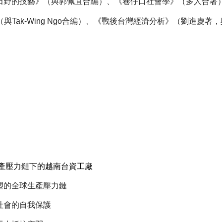
的技藝》（與郭佩宜合編）、《巷仔口社會學》（多人合著）、Poli
 Taiwan（與Tak-Wing Ngo合編）、《戰後台灣經濟分析》（劉進
生產壓力鏈下的越南台資工廠
塑的全球生產壓力鏈
社會的自我保護