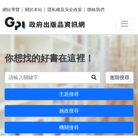
跳至主要內容區塊
網站導覽
│
關於本站
│
隱私權及安全政策
│
聯絡我們
你想找的好書在這裡！
搜尋
進階搜尋
主題搜尋
施政搜尋
機關搜尋