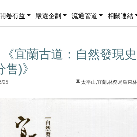
開卷有益
嚴選企劃
流通管道
相關連結
】《宜蘭古道：自然發現史
分售)》
6/25
太平山
,
宜蘭
,
林務局羅東