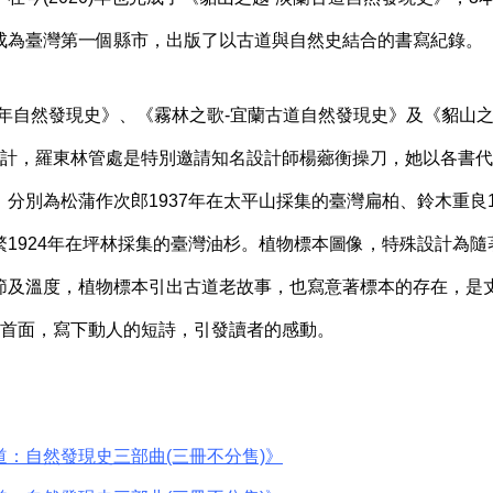
成為臺灣第一個縣市，出版了以古道與自然史結合的書寫紀錄。
年自然發現史》、《霧林之歌
-
宜蘭古道自然發現史》及《貂山
計，羅東林管處是特別邀請知名設計師楊薌衡操刀，她以各書代
，分別為松蒲作次郎
1937
年在太平山採集的臺灣扁柏、鈴木重良
繁
1924
年在坪林採集的臺灣油杉。植物標本圖像，特殊設計為隨
節及溫度，植物標本引出古道老故事，也寫意著標本的存在，是
首面，寫下動人的短詩，引發讀者的感動。
道：自然發現史三部曲(三冊不分售)》