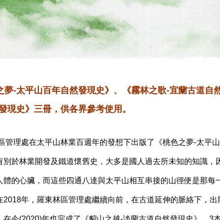
之夢
-
太平山百年自然發現史》、《霧林之歌
-
宜蘭古道自
發現史》三冊，供各界參考使用。
區管理處在太平山林業百週年的發想下出版了《桃色之夢
-
太平山
有別於林業開發及鐵道懷舊史，大多是國人過去所未知的知識，
人體的心臟，而這些四通八達與太平山相互串接的山徑便是那每
在
2018
年，羅東林區管理處繼續向前，在古道延伸的脈絡下，出
，在今
(2020)
年也完成了《貂山之越
-
淡蘭古道自然發現史》，
3