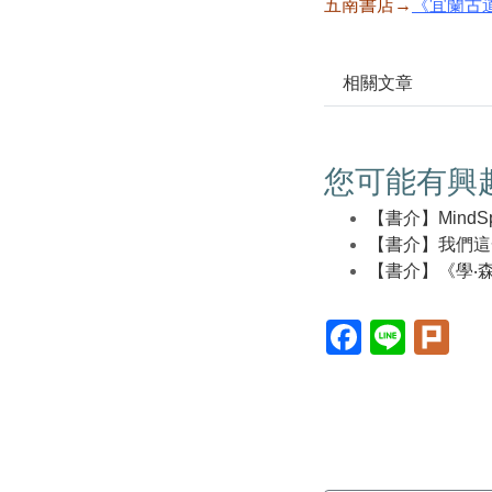
五南書店→
《宜蘭古
相關文章
您可能有興
【書介】MindS
【書介】我們這
【書介】《學‧
Facebook(另
Line(另
Plur
開
開
開
新
新
新
視
視
視
窗)
窗)
窗)