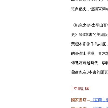
道自然史，也讓宜蘭
《桃色之夢
-
太平山百
史》等
3
本書的美編設
葉標本影像作為封底
的臺灣山毛櫸、青木
傳遞著跨越時代、季
薌衡也在
3
本書的開頁
│立即訂購│
國家書店→
《宜蘭古