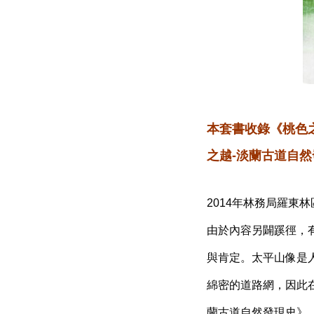
本套書收錄
《桃色
之越
-
淡蘭古道自然
2014
年林務局羅東林
由於內容另闢蹊徑，
與肯定。太平山像是
綿密的道路網，因此
蘭古道自然發現史》