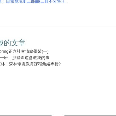
道：自然發現史三部曲(三冊不分售)》
趣的文章
pring正念社會情緒學習(一)
一班：那些園遊會教我的事
森林：森林環境教育課程彙編專冊》
k(另