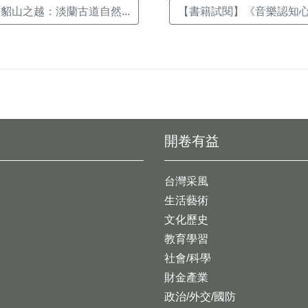
貂山之越：淡蘭古道自然...
【書籍試閱】《音樂認知心理
開卷有益
台灣采風
生活藝術
文化歷史
教育學習
社會/科學
財金產業
政治/外交/國防