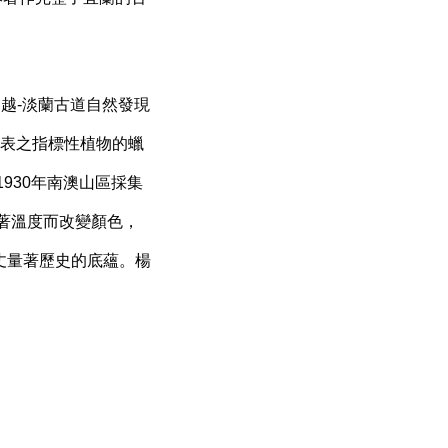
之越
-
淡蘭古道自然發現
表之指標性植物的蠟
1930
年南澳山區採集
著溫度而改變顏色，
丈量著歷史的底蘊。楊