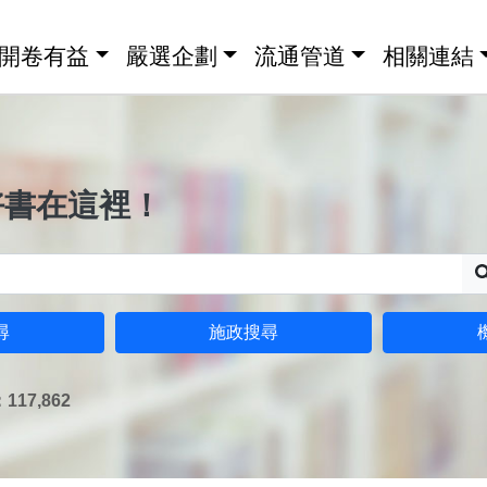
開卷有益
嚴選企劃
流通管道
相關連結
好書在這裡！
尋
施政搜尋
17,862