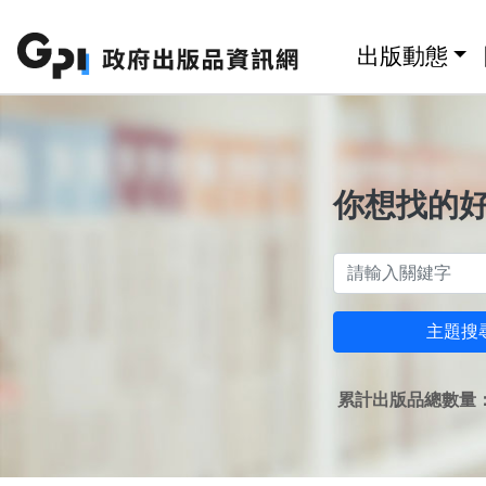
跳至主要內容區塊
:::
出版動態
你想找的
主題搜
累計出版品總數量：1