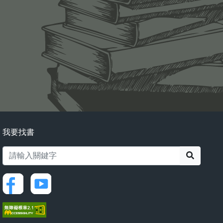
我要找書
搜尋