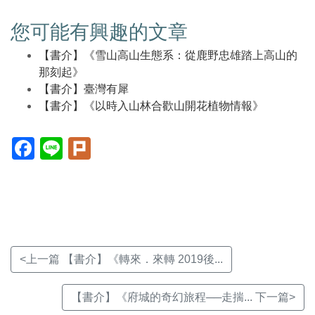
您可能有興趣的文章
【書介】《雪山高山生態系：從鹿野忠雄踏上高山的
那刻起》
【書介】臺灣有犀
【書介】《以時入山林合歡山開花植物情報》
Facebook(另
Line(另
Plurk(另
開
開
開
新
新
新
視
視
視
窗)
窗)
窗)
<上一篇 【書介】《轉來．來轉 2019後...
【書介】《府城的奇幻旅程──走揣... 下一篇>