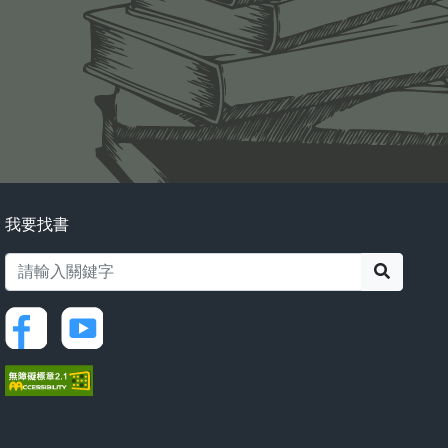
我要找書
搜尋