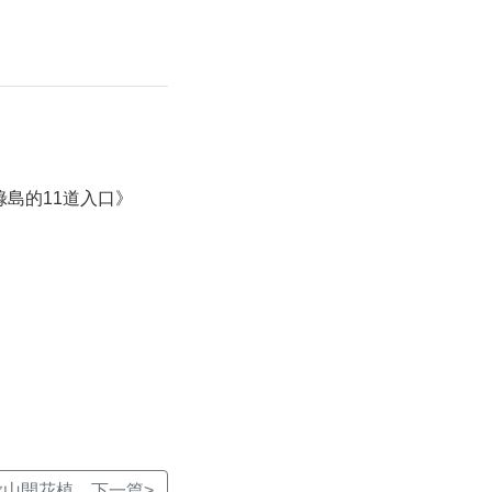
綠島的11道入口》
開花植... 下一篇>