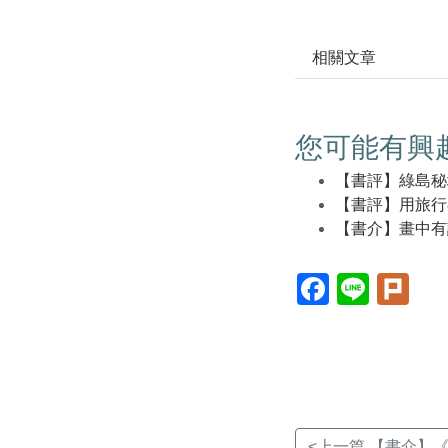
相關文章
您可能有興
【書評】綠島秘
【書評】用旅行
【書介】畫中有
Facebook(另
Line(另
Plur
開
開
開
新
新
新
視
視
視
窗)
窗)
窗)
<上一篇 【書介】《2