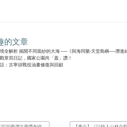
趣的文章
境全解析 揭開不同面紗的大海 ──《與海同樂‧天堂島嶼──潛進
戳章寫日記，國家公園尚「蓋」讚！
話：古寧頭戰役油畫修復與回顧
k(另
020臺灣文學獎創作...
【書介】《以時入山林合歡山