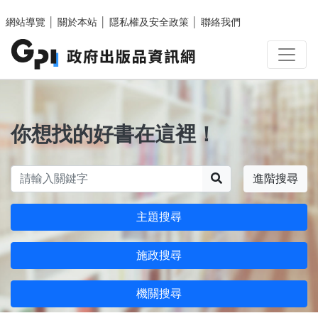
跳至主要內容區塊
網站導覽
│
關於本站
│
隱私權及安全政策
│
聯絡我們
你想找的好書在這裡！
搜尋
進階搜尋
主題搜尋
施政搜尋
機關搜尋