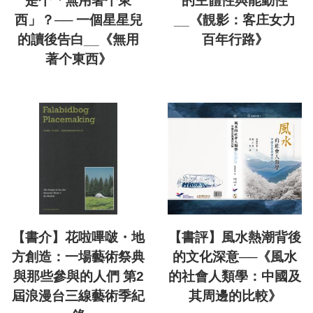
是个「無用著个東
的主體性與能動性
西」？── 一個星星兒
__《靚影：客庄女力
的讀後告白__《無用
百年行路》
著个東西》
【書介】花啦嗶啵・地
【書評】風水熱潮背後
方創造：一場藝術祭典
的文化深意──《風水
與那些參與的人們 第2
的社會人類學：中國及
屆浪漫台三線藝術季紀
其周邊的比較》