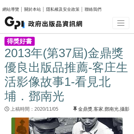
跳至主要內容區塊
網站導覽
│
關於本站
│
隱私權及安全政策
│
聯絡我們
:::
得獎好書
2013年(第37屆)金鼎獎
優良出版品推薦-客庄生
活影像故事1-看見北
埔．鄧南光
上稿時間：2020/11/05
金鼎獎
,
客家
,
鄧南光
,
攝影