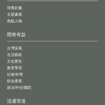
得獎好書
主題書展
焦點人物
開卷有益
台灣采風
生活藝術
文化歷史
教育學習
社會/科學
財金產業
政治/外交/國防
流通管道