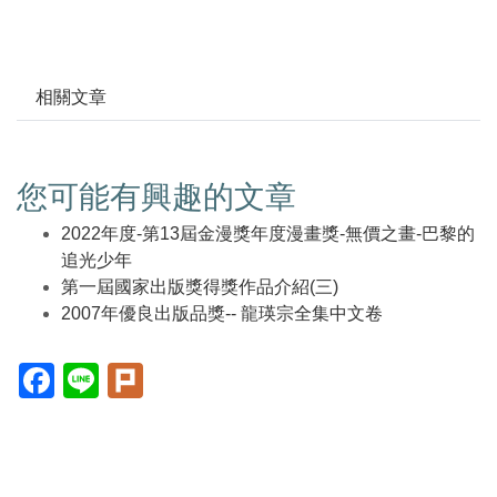
相關文章
您可能有興趣的文章
2022年度-第13屆金漫獎年度漫畫獎-無價之畫-巴黎的
追光少年
第一屆國家出版獎得獎作品介紹(三)
2007年優良出版品獎-- 龍瑛宗全集中文卷
Facebook(另
Line(另
Plurk(另
開
開
開
新
新
新
視
視
視
窗)
窗)
窗)