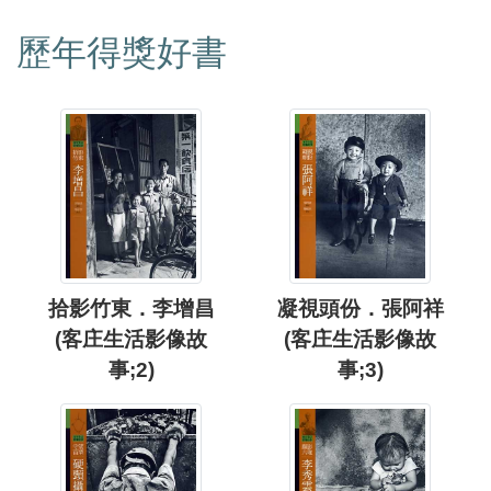
歷年得獎好書
拾影竹東．李增昌
凝視頭份．張阿祥
(客庄生活影像故
(客庄生活影像故
事;2)
事;3)