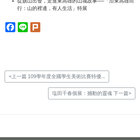
從旗山出發，走進東高雄的山城故事──「沿東高雄而
行：山的裡邊，有人生活」特展
Facebook(另
Line(另
Plurk(另
開
開
開
新
新
新
視
視
視
窗)
窗)
窗)
<上一篇 109學年度全國學生美術比賽特優...
塩田千春個展：撼動的靈魂 下一篇>