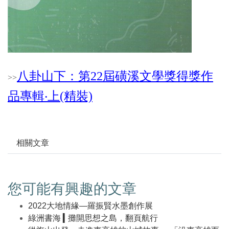
八卦山下：第22屆磺溪文學獎得獎作
>
>
品專輯‧上(精裝)
相關文章
您可能有興趣的文章
2022大地情緣—羅振賢水墨創作展
綠洲書海 ▍攤開思想之島，翻頁航行