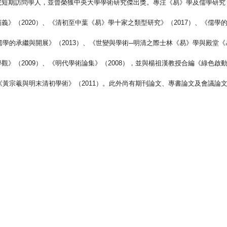
院短期訪問學人，並曾榮獲中央大學學術研究傑出獎。專注《易》學及儒學研究
演義》（
2020
）、《清初至中葉《易》學十家之類型研究》（
2017
）、《儒學
儒學的承繼與開展》（
2013
）、《世變與學術
─
明清之際士林《易》學與殿堂《
學觀》（
2009
）、《明代學術論集》（
2008
），並與楊祖漢教授合編《綠色啟
《黃宗羲與明末清初學術》（
2011
）。此外尚有期刊論文、專書論文及會議論