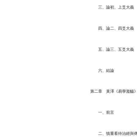
三、論初、上爻大義
四、論二、四爻大義
五、論三、五爻大義
六、結論
第二章 黃澤《易學濫觴
一、前言
二、慎重看待治經與