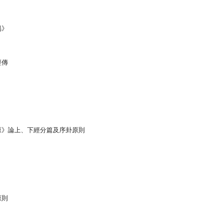
易》
經傳
原》論上、下經分篇及序卦原則
原則