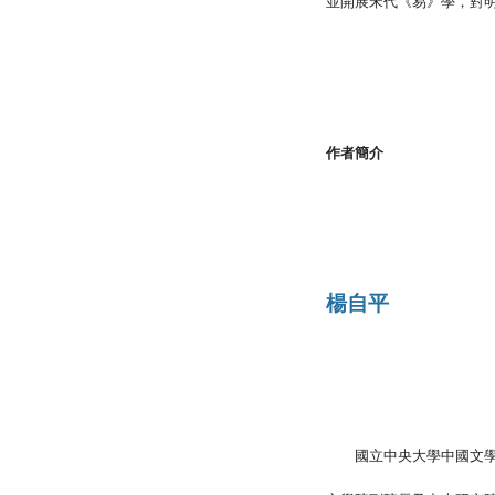
並開展宋代《易》學，對
作者簡介
楊自平
國立中央大學中國文學系