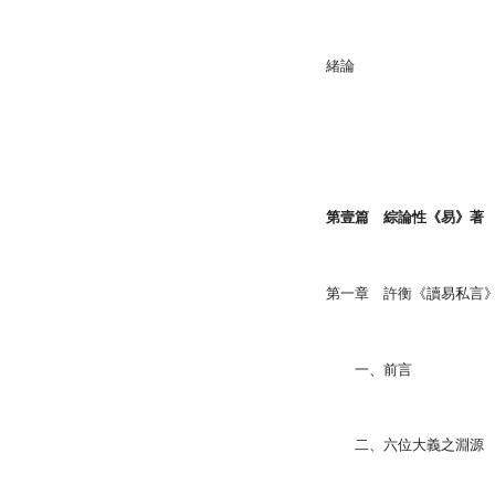
緒論
第壹篇 綜論性《易》著
第一章 許衡《讀易私言
一、前言
二、六位大義之淵源