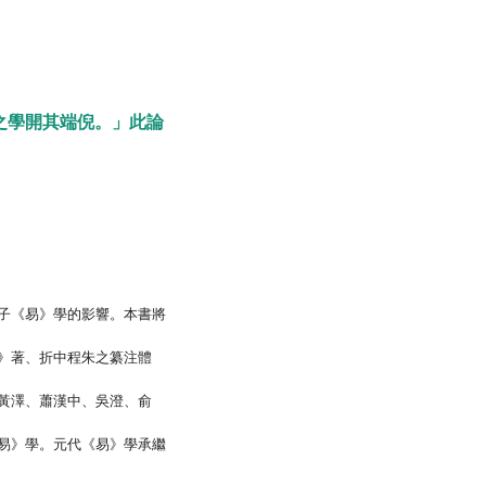
之學開其端倪。」此論
子《易》學的影響。本書將
》著、折中程朱之纂注體
黃澤、蕭漢中、吳澄、俞
易》學。元代《易》學承繼