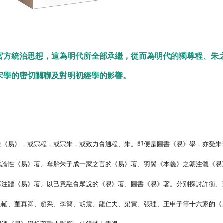
官方統治思想，這為明代所全部承繼，從而為明代的獨尊程、朱
宋學的密切關聯及對明初經學的影響。
朱《易》，或宗程，或宗朱，或致力會通程、朱。即便是圖書《易》學，亦受朱
綜論性《易》著、奪胎朱子成一家之言的《易》著、羽翼《本義》之纂注體《易
纂注體《易》著、以己意融會眾說的《易》著、圖書《易》著。分別探討許衡、
良輔、董真卿、趙采、李簡、胡震、龍仁夫、梁寅、張理、王申子等十六家的《