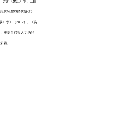
，旁涉《史記》學、三國
的現代詮釋與時代關懷》
易》學》（
2012
）、《吳
動：重探自然與人文的關
文多篇。