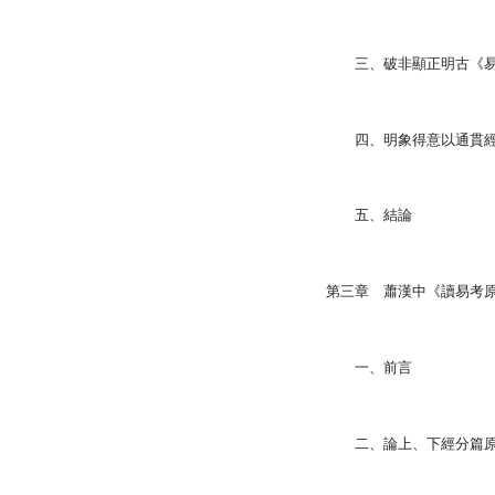
三、破非顯正明古《
四、明象得意以通貫
五、結論
第三章 蕭漢中《讀易考
一、前言
二、論上、下經分篇