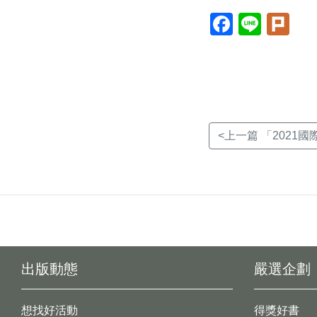
Facebook(另
Line(另
Plur
開
開
開
新
新
新
視
視
視
窗)
窗)
窗)
<上一篇 「2021
出版動態
嚴選企劃
想找好活動
得獎好書