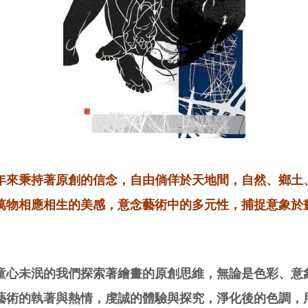
年來秉持著原創的信念，自由倘佯於天地間，自然、鄉土
萬物相應相生的美感，意念藝術中的多元性，捕捉意象於
童心未泯的我們探索著繪畫的原創思維，無論是色彩、意
藝術的執著與熱情，虔誠的體驗與探究，淨化後的色調，