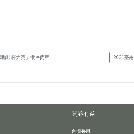
k(另
國際咖啡杯大賽」徵件簡章
2021臺
開卷有益
台灣采風