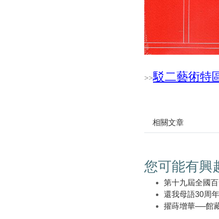
駁二藝術特
>
>
相關文章
您可能有興
第十九屆全國百
還我母語30周
擢蒔增華──館