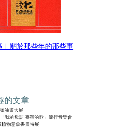
區︱關於那些年的那些事
趣的文章
號油畫大展
年「我的母語 臺灣的歌」流行音樂會
藏植物意象書畫特展