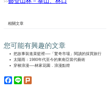
藝登山林－泰山、林口
>
>
相關文章
您可能有興趣的文章
把故事裝進菜籃裡──「驚奇市場」閱讀的採買旅行
太陽雨：1980年代至今的東南亞當代藝術
穿梭浪漫──林家花園．浪漫點燈
Facebook(另
Line(另
Plurk(另
開
開
開
新
新
新
視
視
視
窗)
窗)
窗)