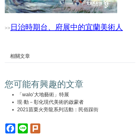
日治時期台、府展中的宜蘭美術人
>
>
相關文章
您可能有興趣的文章
「walo’大地藝術」特展
現·動－彰化現代美術的啟蒙者
2021苗栗火旁龍系列活動：民俗踩街
Facebook(另
Line(另
Plurk(另
開
開
開
新
新
新