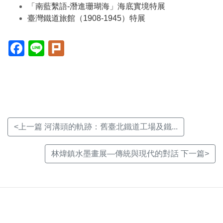
「南藍繫語-潛進珊瑚海」海底實境特展
臺灣鐵道旅館（1908-1945）特展
Facebook(另
Line(另
Plurk(另
開
開
開
新
新
新
視
視
視
窗)
窗)
窗)
<上一篇 河溝頭的軌跡：舊臺北鐵道工場及鐵...
林煒鎮水墨畫展—傳統與現代的對話 下一篇>