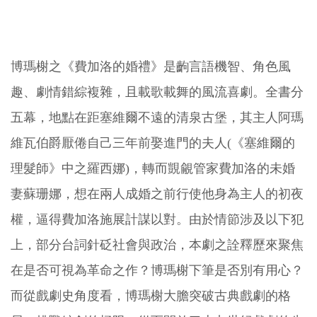
博瑪榭之《費加洛的婚禮》是齣言語機智、角色風
趣、劇情錯綜複雜，且載歌載舞的風流喜劇。全書分
五幕，地點在距塞維爾不遠的清泉古堡，其主人阿瑪
維瓦伯爵厭倦自己三年前娶進門的夫人(《塞維爾的
理髮師》中之羅西娜)，轉而覬覦管家費加洛的未婚
妻蘇珊娜，想在兩人成婚之前行使他身為主人的初夜
權，逼得費加洛施展計謀以對。由於情節涉及以下犯
上，部分台詞針砭社會與政治，本劇之詮釋歷來聚焦
在是否可視為革命之作？博瑪榭下筆是否別有用心？
而從戲劇史角度看，博瑪榭大膽突破古典戲劇的格