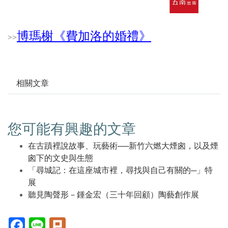
博瑪榭《費加洛的婚禮》
>
>
相關文章
您可能有興趣的文章
在古蹟裡說故事、玩藝術──新竹六燃大煙囪，以及煙
囪下的文史與生態
「尋城記：在這座城市裡，尋找與自己有關的─」特
展
聽見陶聲形－鍾金宏（三十年回顧）陶藝創作展
Facebook(另
Line(另
Plurk(另