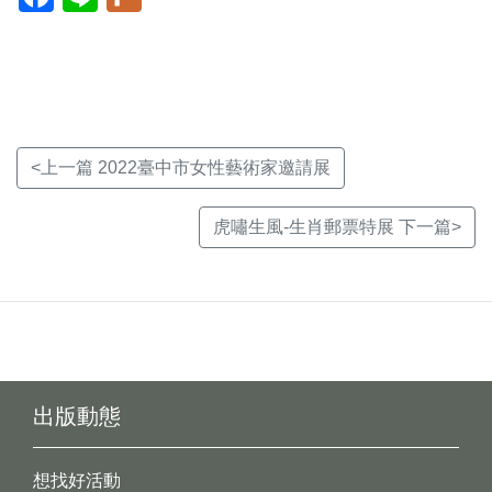
開
開
開
新
新
新
視
視
視
窗)
窗)
窗)
<上一篇 2022臺中市女性藝術家邀請展
虎嘯生風-生肖郵票特展 下一篇>
出版動態
想找好活動