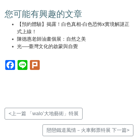
您可能有興趣的文章
【預約體驗】揭露！白色真相-白色恐怖x實境解謎正
式上線！
陳德惠老師油畫個展：自然之美
光──臺灣文化的啟蒙與自覺
Facebook(另
Line(另
Plurk(另
開
開
開
新
新
新
視
視
視
窗)
窗)
窗)
<上一篇 「walo’大地藝術」特展
戀戀鐵道風情－火車郵票特展 下一篇>