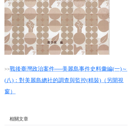
戰後臺灣政治案件──美麗島事件史料彙編(一)～
>
>
(八)：對美麗島總社的調查與監控(精裝)（另開視
窗）
相關文章