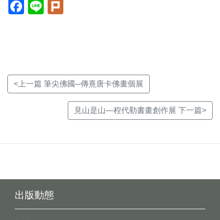
Facebook(另
Line(另
Plurk(另
開
開
開
新
新
新
視
視
視
窗)
窗)
窗)
<上一篇 筆尖佛國─傳熹唐卡佛畫個展
見山是山—程代勒書畫創作展 下一篇>
出版動態