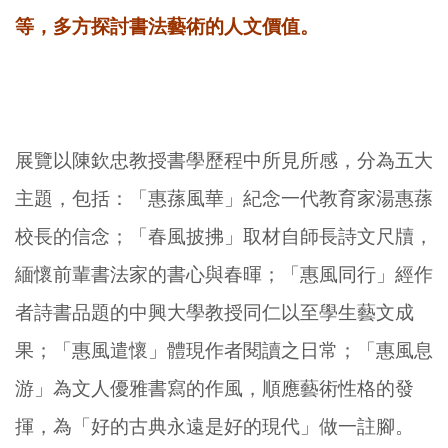
等，多方探討書法藝術的人文價值。
展覽以陳欽忠教授書學歷程中所見所感，分為五大
主題，包括：「惠蓀風華」紀念一代教育家湯惠蓀
校長的信念；「春風披拂」取材自師長詩文尺牘，
緬懷前輩書法家的書心與春暉；「惠風同行」經作
者詩書品題的中興大學教授同仁以至學生藝文成
果；「惠風遣懷」體現作者閱讀之日常；「惠風息
游」為文人優雅書寫的作風，順應藝術性格的發
揮，為「好的古典永遠是好的現代」做一註腳。